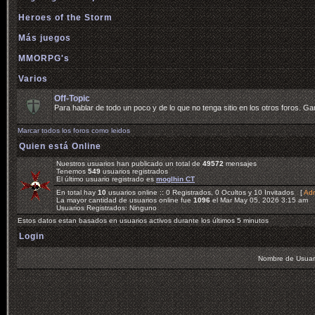
Heroes of the Storm
Más juegos
MMORPG's
Varios
Off-Topic
Para hablar de todo un poco y de lo que no tenga sitio en los otros foros. Gam
Marcar todos los foros como leidos
Quien está Online
Nuestros usuarios han publicado un total de
49572
mensajes
Tenemos
549
usuarios registrados
El último usuario registrado es
moglhin CT
En total hay
10
usuarios online :: 0 Registrados, 0 Ocultos y 10 Invitados [
Adm
La mayor cantidad de usuarios online fue
1096
el Mar May 05, 2026 3:15 am
Usuarios Registrados: Ninguno
Estos datos estan basados en usuarios activos durante los últimos 5 minutos
Login
Nombre de Usuar