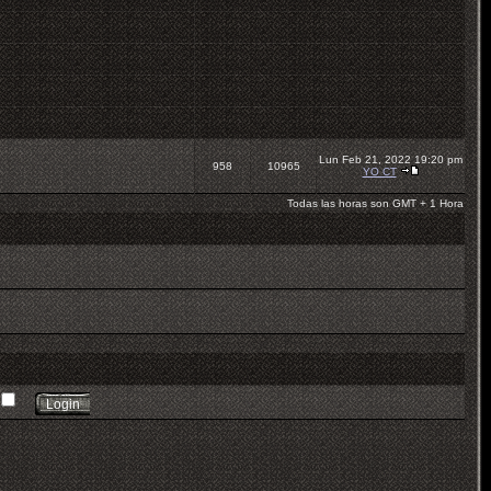
Lun Feb 21, 2022 19:20 pm
958
10965
YO CT
Todas las horas son GMT + 1 Hora