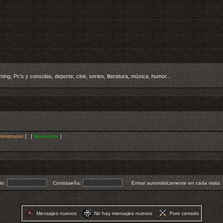
ing, Pc's y consolas, deporte, cine, series, literatura, música, humor...
inistrador
] [
Moderador
]
io:
Contraseña:
Entrar automáticamente en cada visita
Mensajes nuevos
No hay mensajes nuevos
Foro cerrado