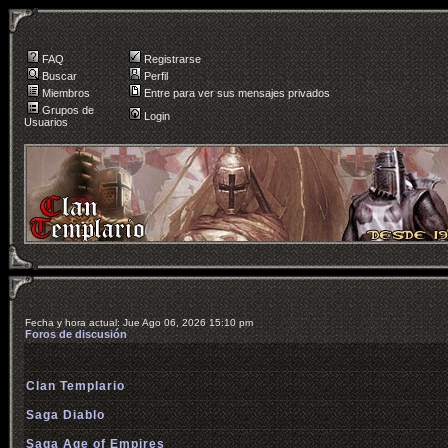
FAQ
Registrarse
Buscar
Perfil
Miembros
Entre para ver sus mensajes privados
Grupos de
Login
Usuarios
Fecha y hora actual: Jue Ago 06, 2026 15:10 pm
Foros de discusión
Clan Templario
Saga Diablo
Saga Age of Empires