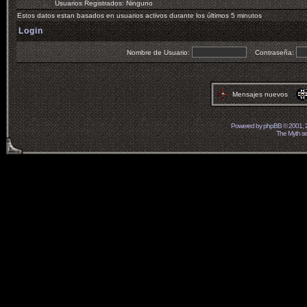
Usuarios Registrados: Ninguno
Estos datos estan basados en usuarios activos durante los últimos 5 minutos
Login
Nombre de Usuario:
Contraseña:
Mensajes nuevos
Powered by
phpBB
© 2001, 
The Myth ser