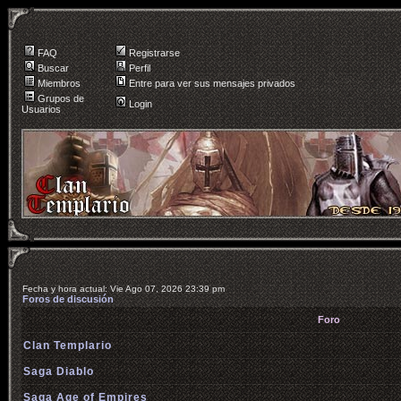
FAQ
Registrarse
Buscar
Perfil
Miembros
Entre para ver sus mensajes privados
Grupos de
Login
Usuarios
Fecha y hora actual: Vie Ago 07, 2026 23:39 pm
Foros de discusión
Foro
Clan Templario
Saga Diablo
Saga Age of Empires