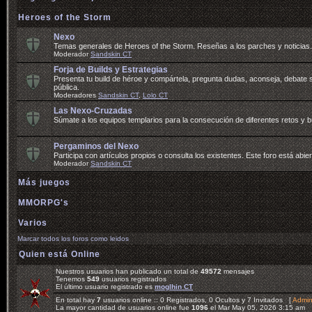
Heroes of the Storm
Nexo
Temas generales de Heroes of the Storm. Reseñas a los parches y noticias. 
Moderador
Sandskin CT
Forja de Builds y Estrategias
Presenta tu build de héroe y compártela, pregunta dudas, aconseja, debate so
pública.
Moderadores
Sandskin CT
,
Lolo CT
Las Nexo-Cruzadas
Súmate a los equipos templarios para la consecución de diferentes retos y
Pergaminos del Nexo
Participa con artículos propios o consulta los existentes. Este foro está abier
Moderador
Sandskin CT
Más juegos
MMORPG's
Varios
Marcar todos los foros como leidos
Quien está Online
Nuestros usuarios han publicado un total de
49572
mensajes
Tenemos
549
usuarios registrados
El último usuario registrado es
moglhin CT
En total hay
7
usuarios online :: 0 Registrados, 0 Ocultos y 7 Invitados [
Admin
La mayor cantidad de usuarios online fue
1096
el Mar May 05, 2026 3:15 am