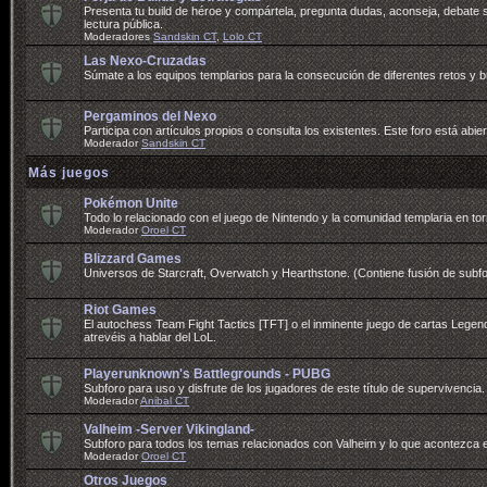
Presenta tu build de héroe y compártela, pregunta dudas, aconseja, debate so
lectura pública.
Moderadores
Sandskin CT
,
Lolo CT
Las Nexo-Cruzadas
Súmate a los equipos templarios para la consecución de diferentes retos y
Pergaminos del Nexo
Participa con artículos propios o consulta los existentes. Este foro está abier
Moderador
Sandskin CT
Más juegos
Pokémon Unite
Todo lo relacionado con el juego de Nintendo y la comunidad templaria en tor
Moderador
Oroel CT
Blizzard Games
Universos de Starcraft, Overwatch y Hearthstone. (Contiene fusión de subf
Riot Games
El autochess Team Fight Tactics [TFT] o el inminente juego de cartas Legends 
atrevéis a hablar del LoL.
Playerunknown's Battlegrounds - PUBG
Subforo para uso y disfrute de los jugadores de este título de supervivencia.
Moderador
Anibal CT
Valheim -Server Vikingland-
Subforo para todos los temas relacionados con Valheim y lo que acontezca e
Moderador
Oroel CT
Otros Juegos