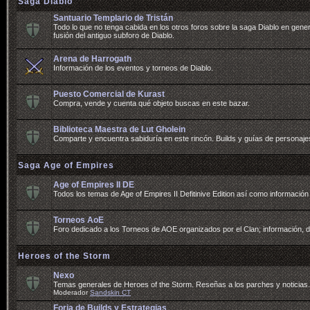
Saga Diablo
Santuario Templario de Tristán
Todo lo que no tenga cabida en los otros foros sobre la saga Diablo en genera
fusión del antiguo subforo de Diablo.
Arena de Harrogath
Información de los eventos y torneos de Diablo.
Puesto Comercial de Kurast
Compra, vende y cuenta qué objeto buscas en este bazar.
Biblioteca Maestra de Lut Gholein
Comparte y encuentra sabiduría en este rincón. Builds y guías de personajes,
Saga Age of Empires
Age of Empires II DE
Todos los temas de Age of Empires II Defitinive Edition así como información
Torneos AoE
Foro dedicado a los Torneos de AOE organizados por el Clan; información, 
Heroes of the Storm
Nexo
Temas generales de Heroes of the Storm. Reseñas a los parches y noticias. 
Moderador
Sandskin CT
Forja de Builds y Estrategias