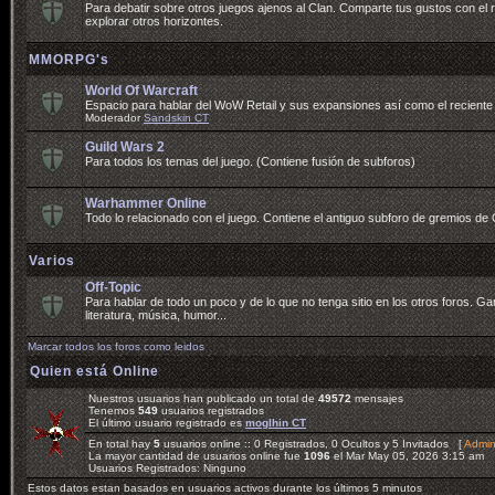
Para debatir sobre otros juegos ajenos al Clan. Comparte tus gustos con e
explorar otros horizontes.
MMORPG's
World Of Warcraft
Espacio para hablar del WoW Retail y sus expansiones así como el recient
Moderador
Sandskin CT
Guild Wars 2
Para todos los temas del juego. (Contiene fusión de subforos)
Warhammer Online
Todo lo relacionado con el juego. Contiene el antiguo subforo de gremios de
Varios
Off-Topic
Para hablar de todo un poco y de lo que no tenga sitio en los otros foros. Ga
literatura, música, humor...
Marcar todos los foros como leidos
Quien está Online
Nuestros usuarios han publicado un total de
49572
mensajes
Tenemos
549
usuarios registrados
El último usuario registrado es
moglhin CT
En total hay
5
usuarios online :: 0 Registrados, 0 Ocultos y 5 Invitados [
Admin
La mayor cantidad de usuarios online fue
1096
el Mar May 05, 2026 3:15 am
Usuarios Registrados: Ninguno
Estos datos estan basados en usuarios activos durante los últimos 5 minutos