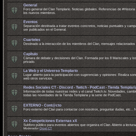
General
Foro general del Clan Templario. Noticias globales. Referencias de #Histori
los nuevos miembros.
Eventos
Separación destinada a tratar eventos concretos, noticias puntuales y cam
ser publicados en el General.
Cuarteles
Destinado a la interacción de los miembros del Clan, mensajes relacionado
Capítulo
Cámara de debate y decisiones del Clan. Formada por los 8 Mariscales y los
privado.
La Web y el Universo Templario
Lugar abierto para la participación con sugerencias y opiniones: Realiza sond
web otros servicios.
Redes Sociales CT - Discord - Twitch - PodCast - Tienda Templari
Información de todas nuestras redes y el canal Twitch.tv. Novedades, camb
todas las novedades de la Tienda Templaria y la serie de PodCast.
EXTERNO - Cont@cto
Foro externo del Clan para contactar con nosotros, preguntar dudas, etc
Xx Competiciones Externas xX
Subforo público para eventos abiertos que organiza el Clan. Abierto a lectur
Moderador
Oroel CT