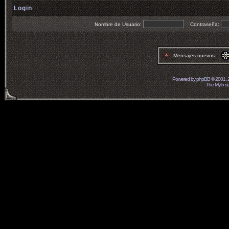
Login
Nombre de Usuario:
Contraseña:
Mensajes nuevos
Powered by
phpBB
© 2001, 
The Myth ser