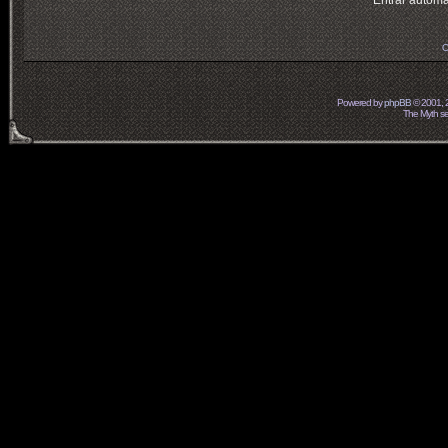
Entrar automá
O
Powered by
phpBB
© 2001, 
The Myth ser