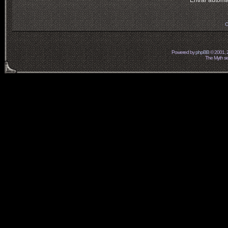
Entrar automá
O
Powered by
phpBB
© 2001, 
The Myth ser