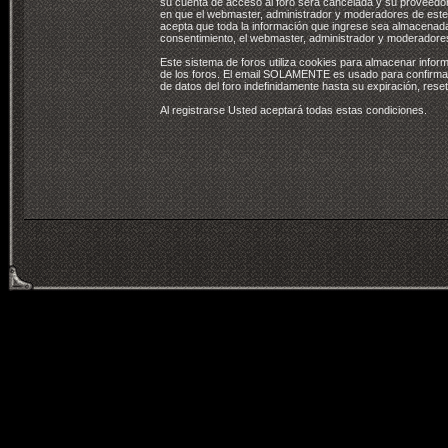
su cuenta de acceso al foro será cancelada y su proveedor
en que el webmaster, administrador y moderadores de este 
acepta que toda la información que ingrese sea almace
consentimiento, el webmaster, administrador y moderadore
Este sistema de foros utiliza cookies para almacenar infor
de los foros. El email SOLAMENTE es usado para confirmar 
de datos del foro indefinidamente hasta su expiración, rese
Al registrarse Usted aceptará todas estas condiciones.