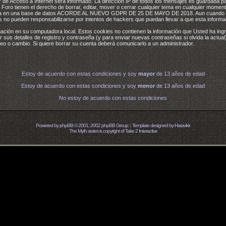
 de Acceso a Internet será informado. La dirección IP de todos los mensajes es guardada 
Foro tienen el derecho de borrar, editar, mover o cerrar cualquier tema en cualquier momen
nada en una base de datos ACORDE AL NUEVO GDPR DE 25 DE MAYO DE 2018. Aun cuando est
s no pueden responsabilizarse por intentos de hackers que puedan llevar a que esta inform
mación en su computadora local. Estos cookies no contienen la información que Usted ha ingre
sus detalles de registro y contraseña (y para enviar nuevas contraseñas si olvida la actua
teo o cambio. Si quiere borrar su cuenta deberá comunicarlo a un administrador.
Estoy de acuerdo con estas condiciones y soy
mayor
de 13 años de edad
Estoy de acuerdo con estas condiciones y soy
menor
de 13 años de edad
No estoy de acuerdo con estas condiciones
Powered by
phpBB
© 2001, 2002 phpBB Group :: Template designed by
Haravikk
The Myth series is copyright of
Take 2 Interactive