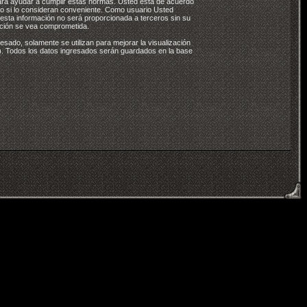
para ayudar a cumplir estas normas. Usted está de acuerdo
to si lo consideran conveniente. Como usuario Usted
a información no será proporcionada a terceros sin su
ación se vea comprometida.
sado, solamente se utilizan para mejorar la visualización
l). Todos los datos ingresados serán guardados en la base