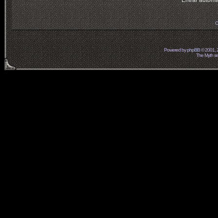
Entrar automá
O
Powered by
phpBB
© 2001, 
The Myth ser