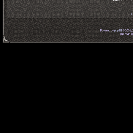
Entrar automá
O
Powered by
phpBB
© 2001, 
The Myth ser