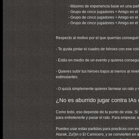
- Máximo de experiencia base en una par
- Grupo de cinco jugadores + Amigo en el
- Grupo de cinco jugadores + Amigo en el
- Grupo de cinco jugadores + Amigo en el 
Respecto al motivo por el que querrías conseguir
- Te gusta pintar el cuadro de héroes con ese colo
- Estás en medio de un evento y quieres consegui
- Quieres subir tus héroes bajos al menos al nive
estimulantes.
- O quizá simplemente quieres farmear un rato y
¿No es aburrido jugar contra IAs
Como todo, eso depende de tu punto de vista. Si 
para entretenerte y pasar el rato. Para empezar,
Puedes usar estas partidas para practicas con es
Alarak, Zul'jin o El Carnicero, y se convierten e