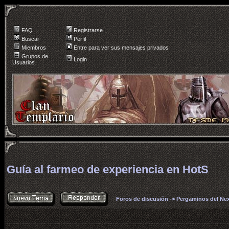
FAQ
Registrarse
Buscar
Perfil
Miembros
Entre para ver sus mensajes privados
Grupos de
Login
Usuarios
Guía al farmeo de experiencia en HotS
Foros de discusión
->
Pergaminos del Ne