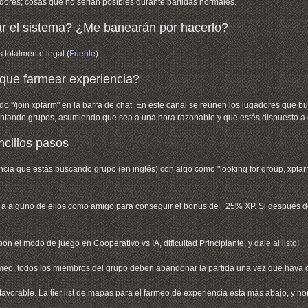
dores; cosas que no serían posibles durante partidas normales.
r el sistema? ¿Me banearán por hacerlo?
 totalmente legal (
Fuente
).
que farmear experiencia?
ndo "/join xpfarm" en la barra de chat. En este canal se reúnen los jugadores que 
ntando grupos, asumiendo que sea a una hora razonable y que estés dispuesto a 
cillos pasos
nuncia que estás buscando grupo (en inglés) con algo como "looking for group, xpfar
a alguno de ellos como amigo para conseguir el bonus de +25% XP. Si después de la
n el modo de juego en Cooperativo vs IA, dificultad Principiante, y dale al listo!
meo, todos los miembros del grupo deben abandonar la partida una vez que haya car
avorable. La tier list de mapas para el farmeo de experiencia está más abajo, y 