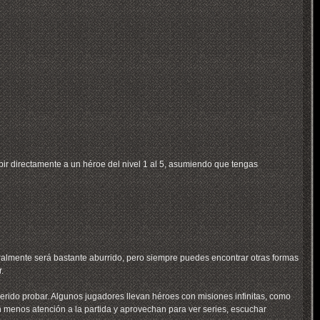
ubir directamente a un héroe del nivel 1 al 5, asumiendo que tengas
uralmente será bastante aburrido, pero siempre puedes encontrar otras formas
.
erido probar. Algunos jugadores llevan héroes con misiones infinitas, como
tan menos atención a la partida y aprovechan para ver series, escuchar