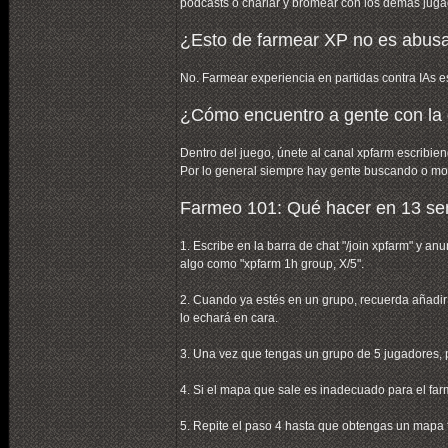
podcasts o charlar y bromear con los demás juga
¿Esto de farmear XP no es abusa
No. Farmear experiencia en partidas contra IAs es
¿Cómo encuentro a gente con la 
Dentro del juego, únete al canal xpfarm escribie
Por lo general siempre hay gente buscando o mo
Farmeo 101: Qué hacer en 13 sen
1. Escribe en la barra de chat "/join xpfarm" y a
algo como "xpfarm 1h group, X/5".
2. Cuando ya estés en un grupo, recuerda añadir 
lo echará en cara.
3. Una vez que tengas un grupo de 5 jugadores, po
4. Si el mapa que sale es inadecuado para el far
5. Repite el paso 4 hasta que obtengas un mapa f