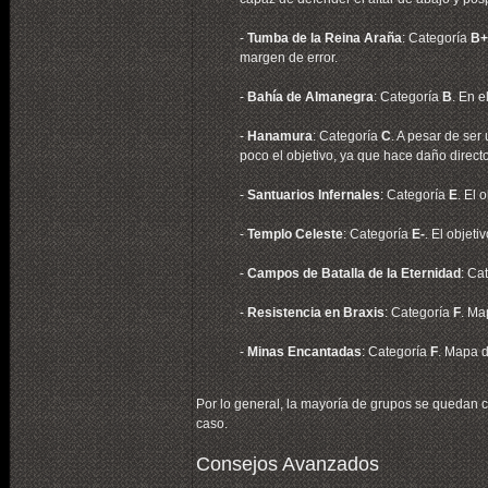
-
Tumba de la Reina Araña
: Categoría
B+
margen de error.
-
Bahía de Almanegra
: Categoría
B
. En e
-
Hanamura
: Categoría
C
. A pesar de ser
poco el objetivo, ya que hace daño directo
-
Santuarios Infernales
: Categoría
E
. El 
-
Templo Celeste
: Categoría
E-
. El objet
-
Campos de Batalla de la Eternidad
: Ca
-
Resistencia en Braxis
: Categoría
F
. Ma
-
Minas Encantadas
: Categoría
F
. Mapa d
Por lo general, la mayoría de grupos se quedan 
caso.
Consejos Avanzados