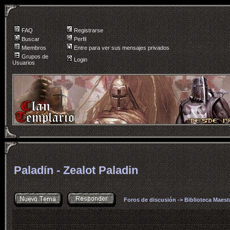
FAQ
Registrarse
Buscar
Perfil
Miembros
Entre para ver sus mensajes privados
Grupos de
Login
Usuarios
Paladín - Zealot Paladin
Foros de discusión
->
Biblioteca Maest