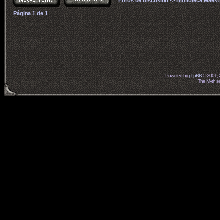
Foros de discusión
->
Biblioteca Maest
Página
1
de
1
Powered by
phpBB
© 2001, 
The Myth ser