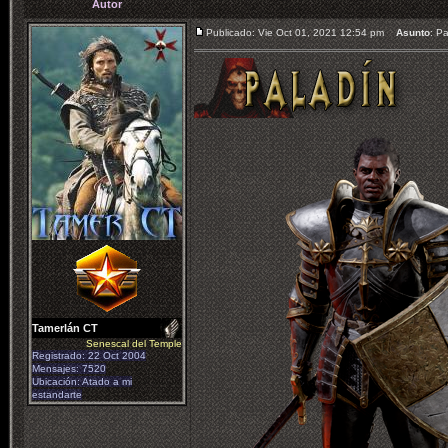
Autor
Publicado: Vie Oct 01, 2021 12:54 pm
Asunto
: P
Tamerlán CT
Senescal del Temple
Registrado: 22 Oct 2004
Mensajes: 7520
Ubicación: Atado a mi
estandarte